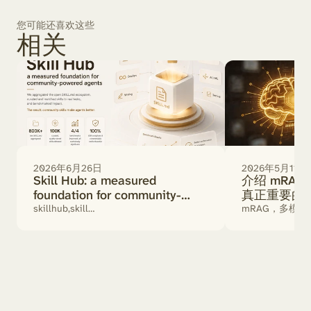
您可能还喜欢这些
相关
2026年6月26日
2026年5月11日
Skill Hub: a measured
介绍 mRAG
foundation for community-
真正重要的
powered agents
skillhub,skill
mRAG，多模态
benchmark,SKILL.md,community
skills,ai agent